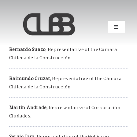
Skip
to
content
Toggle
Navigati
Home
Bernardo Suazo
, Representative of the Cámara
Chilena de la Construcción
Who We Are
Raimundo Cruzat
, Representative of the Cámara
Technology and innovation
Chilena de la Construcción
Documents and studies
Martín Andrade,
Representative of Corporación
Ciudades.
News
Sergio Jara,
Representative of the Gobierno